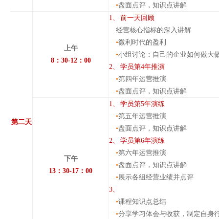
•
盘面点评，知识点讲解
1、
前一天回顾
经营核心指标的深入讲解
•
微利时代的盈利
上午
•
小组讨论：自己的企业如何做大
8
：
30-12
：
00
2、
学员第
4
年推演
•
第四年运营推演
•
盘面点评，知识点讲解
1、
学员第
5
年演练
•
第五年运营推演
第二天
•
盘面点评，知识点讲解
2、
学员第
6
年演练
•
第六年运营推演
下午
•
盘面点评，知识点讲解
13
：
30-17
：
00
•
展示各组经营业绩并点评
3、
•
课程知识点总结
•
分享学习体会与收获，制定自身