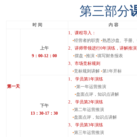
第三部分
时
间
内
容
1
、课程导入：
•
经营者的职责
•
熟悉沙盘、手册、
上午
2
、讲师带领进行
0
年演练，讲解推演
9
：
00-12
：
00
•
摆盘
•
推演
•
填写财务报表
3
、市场竞标规则
•
竞标规则讲解
•
第
1
年开标
1、
学员第
1
年演练
第一天
•
第一年运营推演
•
盘面点评，知识点讲解
2、
学员第
2
年演练
下午
•
第二年运营推演
13
：
30-17
：
30
•
盘面点评，知识点讲解
3、
学员第
3
年演练
•
第三年运营推演