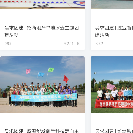
昊求团建 | 招商地产旱地冰壶主题团
昊求团建 | 胜业
建活动
建活动
2969
2022-10-10
3002
昊求团建 | 威海华发商管科技定向主
昊求团建 | 潍烟