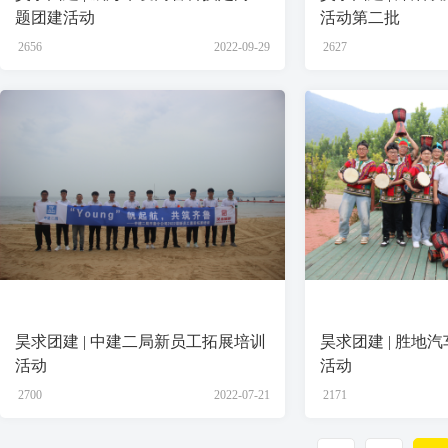
题团建活动
活动第二批
2656
2022-09-29
2627
昊求团建 | 中建二局新员工拓展培训
昊求团建 | 胜地
活动
活动
2700
2022-07-21
2171