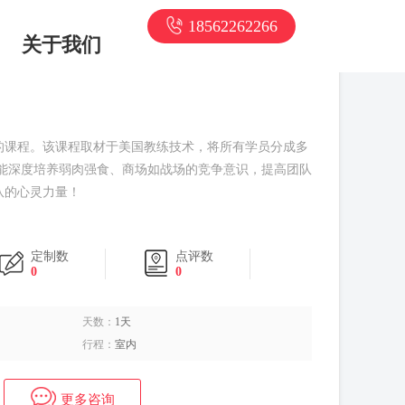
18562262266
关于我们
的课程。该课程取材于美国教练技术，将所有学员分成多
员能深度培养弱肉强食、商场如战场的竞争意识，提高团队
队的心灵力量！
定制数
点评数
0
0
天数：
1天
行程：
室内
更多咨询