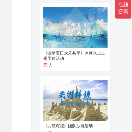
《激情夏日欢乐共享》冰爽水上主
题团建活动
元/人
《共筑辉煌》团队沙雕活动