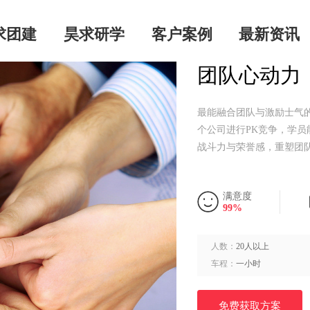
求团建
昊求研学
客户案例
最新资讯
团队心动力
最能融合团队与激励士气
个公司进行PK竞争，学
战斗力与荣誉感，重塑团
满意度
99%
人数：
20人以上
车程：
一小时
免费获取方案