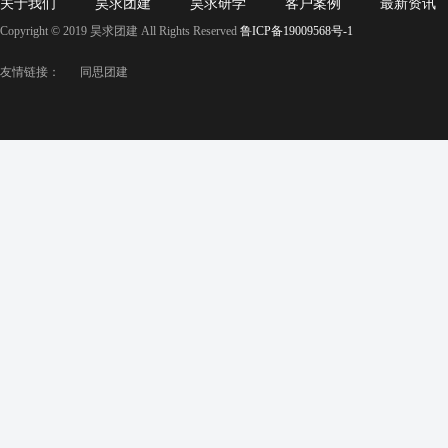
关于我们
昊求团建
昊求研学
客户案例
最新资讯
Copyright © 2019 昊求团建 All Rights Reserved
鲁ICP备19009568号-1
友情链接：
同思团建